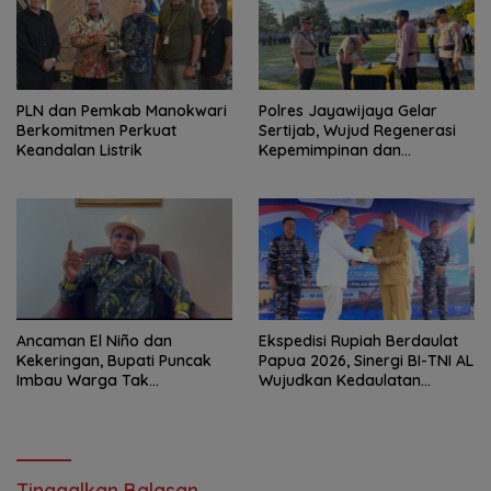
PLN dan Pemkab Manokwari
Polres Jayawijaya Gelar
Berkomitmen Perkuat
Sertijab, Wujud Regenerasi
Keandalan Listrik
Kepemimpinan dan
Penguatan Pelayanan
kepada Masyarakat
Ancaman El Niño dan
Ekspedisi Rupiah Berdaulat
Kekeringan, Bupati Puncak
Papua 2026, Sinergi BI-TNI AL
Imbau Warga Tak
Wujudkan Kedaulatan
Sembarangan Gunakan Api
Rupiah di Wilayah 3T
Tinggalkan Balasan