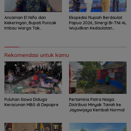
Ancaman El Niño dan
Ekspedisi Rupiah Berdaulat
Kekeringan, Bupati Puncak
Papua 2026, Sinergi BI-TNI AL
Imbau Warga Tak
Wujudkan Kedaulatan
Sembarangan Gunakan Api
Rupiah di Wilayah 3T
Rekomendasi untuk kamu
Puluhan Siswa Diduga
Pertamina Patra Niaga:
Keracunan MBG di Depapre
Distribusi Minyak Tanah ke
Jayawijaya Kembali Normal