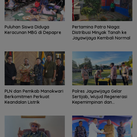
Puluhan Siswa Diduga
Pertamina Patra Niaga:
Keracunan MBG di Depapre
Distribusi Minyak Tanah ke
Jayawijaya Kembali Normal
PLN dan Pemkab Manokwari
Polres Jayawijaya Gelar
Berkomitmen Perkuat
Sertijab, Wujud Regenerasi
Keandalan Listrik
Kepemimpinan dan
Penguatan Pelayanan
kepada Masyarakat