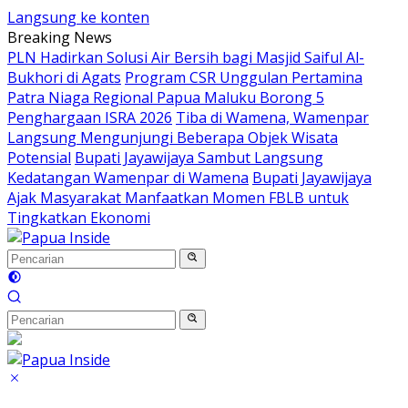
Langsung ke konten
Breaking News
PLN Hadirkan Solusi Air Bersih bagi Masjid Saiful Al-
Bukhori di Agats
Program CSR Unggulan Pertamina
Patra Niaga Regional Papua Maluku Borong 5
Penghargaan ISRA 2026
Tiba di Wamena, Wamenpar
Langsung Mengunjungi Beberapa Objek Wisata
Potensial
Bupati Jayawijaya Sambut Langsung
Kedatangan Wamenpar di Wamena
Bupati Jayawijaya
Ajak Masyarakat Manfaatkan Momen FBLB untuk
Tingkatkan Ekonomi