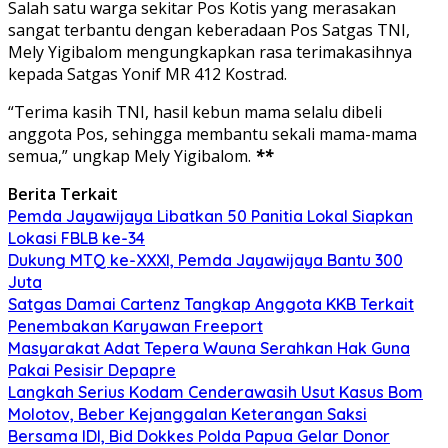
Salah satu warga sekitar Pos Kotis yang merasakan
sangat terbantu dengan keberadaan Pos Satgas TNI,
Mely Yigibalom mengungkapkan rasa terimakasihnya
kepada Satgas Yonif MR 412 Kostrad.
“Terima kasih TNI, hasil kebun mama selalu dibeli
anggota Pos, sehingga membantu sekali mama-mama
semua,” ungkap Mely Yigibalom.
**
Berita Terkait
Pemda Jayawijaya Libatkan 50 Panitia Lokal Siapkan
Lokasi FBLB ke-34
Dukung MTQ ke-XXXI, Pemda Jayawijaya Bantu 300
Juta
Satgas Damai Cartenz Tangkap Anggota KKB Terkait
Penembakan Karyawan Freeport
Masyarakat Adat Tepera Wauna Serahkan Hak Guna
Pakai Pesisir Depapre
Langkah Serius Kodam Cenderawasih Usut Kasus Bom
Molotov, Beber Kejanggalan Keterangan Saksi
Bersama IDI, Bid Dokkes Polda Papua Gelar Donor