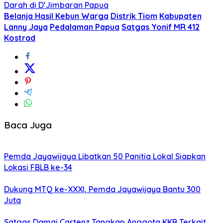
Darah di D’Jimbaran Papua
Belanja Hasil Kebun Warga
Distrik Tiom
Kabupaten
Lanny Jaya
Pedalaman Papua
Satgas Yonif MR 412
Kostrad
Baca Juga
Pemda Jayawijaya Libatkan 50 Panitia Lokal Siapkan
Lokasi FBLB ke-34
Dukung MTQ ke-XXXI, Pemda Jayawijaya Bantu 300
Juta
Satgas Damai Cartenz Tangkap Anggota KKB Terkait