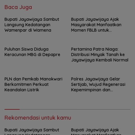
Baca Juga
Bupati Jayawijaya Sambut
Bupati Jayawijaya Ajak
Langsung Kedatangan
Masyarakat Manfaatkan
Wamenpar di Wamena
Momen FBLB untuk
Tingkatkan Ekonomi
Puluhan Siswa Diduga
Pertamina Patra Niaga:
Keracunan MBG di Depapre
Distribusi Minyak Tanah ke
Jayawijaya Kembali Normal
PLN dan Pemkab Manokwari
Polres Jayawijaya Gelar
Berkomitmen Perkuat
Sertijab, Wujud Regenerasi
Keandalan Listrik
Kepemimpinan dan
Penguatan Pelayanan
kepada Masyarakat
Rekomendasi untuk kamu
Bupati Jayawijaya Sambut
Bupati Jayawijaya Ajak