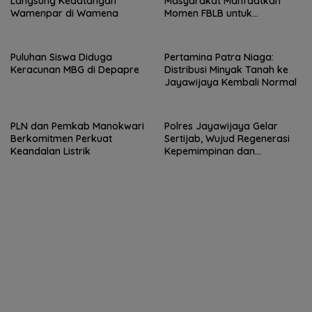
Langsung Kedatangan
Masyarakat Manfaatkan
Wamenpar di Wamena
Momen FBLB untuk
Tingkatkan Ekonomi
Puluhan Siswa Diduga
Pertamina Patra Niaga:
Keracunan MBG di Depapre
Distribusi Minyak Tanah ke
Jayawijaya Kembali Normal
PLN dan Pemkab Manokwari
Polres Jayawijaya Gelar
Berkomitmen Perkuat
Sertijab, Wujud Regenerasi
Keandalan Listrik
Kepemimpinan dan
Penguatan Pelayanan
kepada Masyarakat