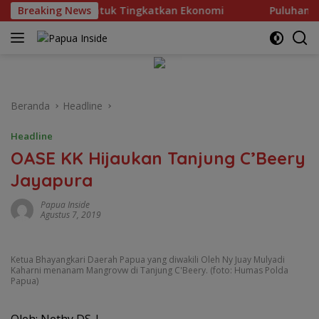
Langsung
n Momen FBLB untuk Tingkatkan Ekonomi
Breaking News
Puluhan Sis
ke
konten
Beranda
Headline
Headline
OASE KK Hijaukan Tanjung C’Beery
Jayapura
Papua Inside
Agustus 7, 2019
Ketua Bhayangkari Daerah Papua yang diwakili Oleh Ny Juay Mulyadi
Kaharni menanam Mangrovw di Tanjung C'Beery. (foto: Humas Polda
Papua)
Oleh: Nethy DS |