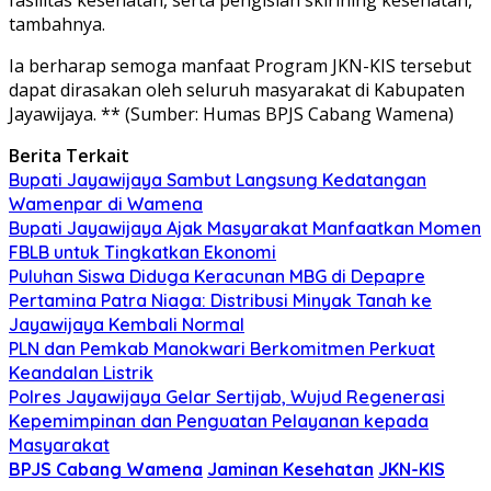
tambahnya.
Ia berharap semoga manfaat Program JKN-KIS tersebut
dapat dirasakan oleh seluruh masyarakat di Kabupaten
Jayawijaya. ** (Sumber: Humas BPJS Cabang Wamena)
Berita Terkait
Bupati Jayawijaya Sambut Langsung Kedatangan
Wamenpar di Wamena
Bupati Jayawijaya Ajak Masyarakat Manfaatkan Momen
FBLB untuk Tingkatkan Ekonomi
Puluhan Siswa Diduga Keracunan MBG di Depapre
Pertamina Patra Niaga: Distribusi Minyak Tanah ke
Jayawijaya Kembali Normal
PLN dan Pemkab Manokwari Berkomitmen Perkuat
Keandalan Listrik
Polres Jayawijaya Gelar Sertijab, Wujud Regenerasi
Kepemimpinan dan Penguatan Pelayanan kepada
Masyarakat
BPJS Cabang Wamena
Jaminan Kesehatan
JKN-KIS