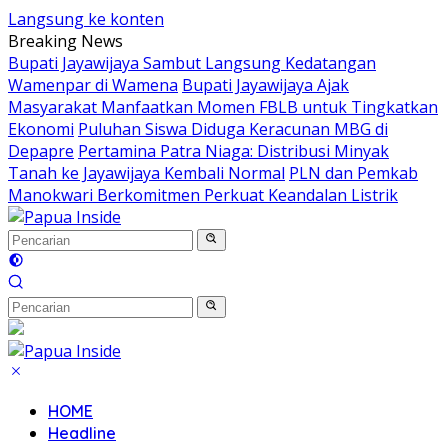
Langsung ke konten
Breaking News
Bupati Jayawijaya Sambut Langsung Kedatangan
Wamenpar di Wamena
Bupati Jayawijaya Ajak
Masyarakat Manfaatkan Momen FBLB untuk Tingkatkan
Ekonomi
Puluhan Siswa Diduga Keracunan MBG di
Depapre
Pertamina Patra Niaga: Distribusi Minyak
Tanah ke Jayawijaya Kembali Normal
PLN dan Pemkab
Manokwari Berkomitmen Perkuat Keandalan Listrik
HOME
Headline