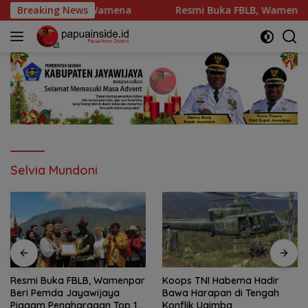
Langsung
Wamena
Breaking News
Resmi Buka FBLB, Wamenpar Beri Pemda Jayawi
ke
konten
Selvia Mundoni
Resmi Buka FBLB, Wamenpar
Koops TNI Habema Hadir
Beri Pemda Jayawijaya
Bawa Harapan di Tengah
Piagam Penghargaan Top 10
Konflik Ugimba