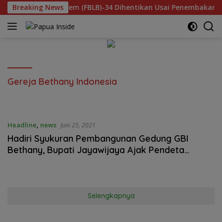
Langsung
Budaya Lembah Baliem (FBLB)-34 Dihentikan Usai Penembakan, D
Breaking News
ke
konten
Gereja Bethany Indonesia
Headline
,
news
Juni 25, 2021
Hadiri Syukuran Pembangunan Gedung GBI
Bethany, Bupati Jayawijaya Ajak Pendeta
Sosialisasi Covid-19
Selengkapnya