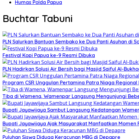
Humas Polda Papua
Buchtar Tabuni
PLN Salurkan Bantuan Sembako ke Dua Panti Asuhan di S
Festival Kopi Papua ke-9 Resmi Dibuka
PLN Hadirkan Solusi Air Bersih bagi Masjid Saiful Al-Bukho
Program CSR Unggulan Pertamina Patra Niaga Regional
Tiba di Wamena, Wamenpar Langsung Mengunjungi Beber
Bupati Jayawijaya Sambut Langsung Kedatangan Wame
Bupati Jayawijaya Ajak Masyarakat Manfaatkan Momen 
Puluhan Siswa Diduga Keracunan MBG di Depapre