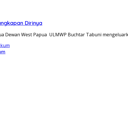
angkapan Dirinya
etua Dewan West Papua ULMWP Buchtar Tabuni mengeluar
kum