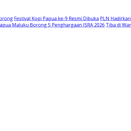
Sorong
Festival Kopi Papua ke-9 Resmi Dibuka
PLN Hadirkan S
Papua Maluku Borong 5 Penghargaan ISRA 2026
Tiba di W