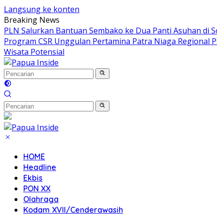
Langsung ke konten
Breaking News
PLN Salurkan Bantuan Sembako ke Dua Panti Asuhan di 
Program CSR Unggulan Pertamina Patra Niaga Regional 
Wisata Potensial
HOME
Headline
Ekbis
PON XX
Olahraga
Kodam XVII/Cenderawasih