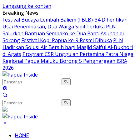
Langsung ke konten
Breaking News
Festival Budaya Lembah Baliem (FBLB)-34 Dihentikan
Usai Penembakan, Dua Warga Sipil Terluka
PLN
Salurkan Bantuan Sembako ke Dua Panti Asuhan di
Sorong
Festival Kopi Papua ke-9 Resmi Dibuka
PLN
Hadirkan Solusi Air Bersih bagi Masjid Saiful Al-Bukhori
di Agats
Program CSR Unggulan Pertamina Patra Niaga
Regional Papua Maluku Borong 5 Penghargaan ISRA
2026
HOME