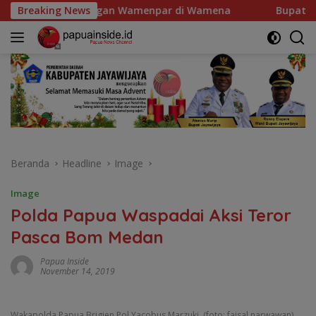
Langsung
Wamenpar di Wamena
Breaking News
Bupati Jayawijaya Ajak Masyara
ke
konten
Beranda
Headline
Image
Image
Polda Papua Waspadai Aksi Teror
Pasca Bom Medan
Papua Inside
November 14, 2019
Wakapolda Papua Brigjen Pol Yacobus Marzuki. (foto: faisal narwawan)