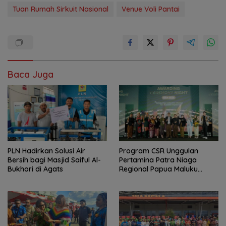
Tuan Rumah Sirkuit Nasional
Venue Voli Pantai
Baca Juga
PLN Hadirkan Solusi Air
Program CSR Unggulan
Bersih bagi Masjid Saiful Al-
Pertamina Patra Niaga
Bukhori di Agats
Regional Papua Maluku
Borong 5 Penghargaan ISRA
2026