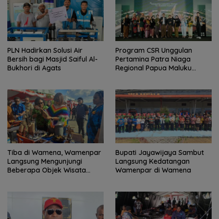
PLN Hadirkan Solusi Air
Program CSR Unggulan
Bersih bagi Masjid Saiful Al-
Pertamina Patra Niaga
Bukhori di Agats
Regional Papua Maluku
Borong 5 Penghargaan ISRA
2026
Tiba di Wamena, Wamenpar
Bupati Jayawijaya Sambut
Langsung Mengunjungi
Langsung Kedatangan
Beberapa Objek Wisata
Wamenpar di Wamena
Potensial