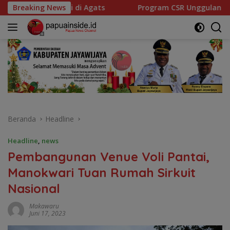
Langsung
gats
Breaking News
Program CSR Unggulan Pertamina Patra Niaga Reg
ke
konten
Beranda
Headline
Headline
,
news
Pembangunan Venue Voli Pantai,
Manokwari Tuan Rumah Sirkuit
Nasional
Makawaru
Juni 17, 2023