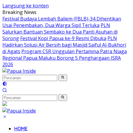
Langsung ke konten
Breaking News
Festival Budaya Lembah Baliem (FBLB)-34 Dihentikan
Usai Penembakan, Dua Warga Sipil Terluka
PLN
Salurkan Bantuan Sembako ke Dua Panti Asuhan di
Sorong
Festival Kopi Papua ke-9 Resmi Dibuka
PLN
Hadirkan Solusi Air Bersih bagi Masjid Saiful Al-Bukhori
di Agats
Program CSR Unggulan Pertamina Patra Niaga
Regional Papua Maluku Borong 5 Penghargaan ISRA
2026
HOME