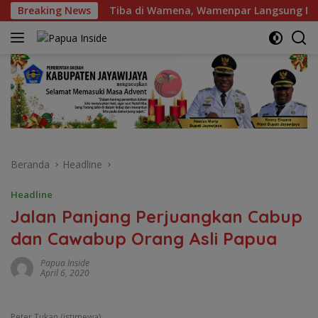
Langsung
26
Breaking News
Tiba di Wamena, Wamenpar Langsung Mengunjungi B
ke
konten
Beranda
Headline
Headline
Jalan Panjang Perjuangkan Cabup
dan Cawabup Orang Asli Papua
Papua Inside
April 6, 2020
Peter Tukan (istimewa)