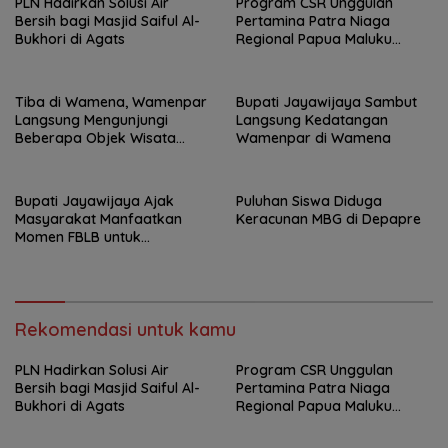
PLN Hadirkan Solusi Air
Program CSR Unggulan
Bersih bagi Masjid Saiful Al-
Pertamina Patra Niaga
Bukhori di Agats
Regional Papua Maluku
Borong 5 Penghargaan ISRA
2026
Tiba di Wamena, Wamenpar
Bupati Jayawijaya Sambut
Langsung Mengunjungi
Langsung Kedatangan
Beberapa Objek Wisata
Wamenpar di Wamena
Potensial
Bupati Jayawijaya Ajak
Puluhan Siswa Diduga
Masyarakat Manfaatkan
Keracunan MBG di Depapre
Momen FBLB untuk
Tingkatkan Ekonomi
Rekomendasi untuk kamu
PLN Hadirkan Solusi Air
Program CSR Unggulan
Bersih bagi Masjid Saiful Al-
Pertamina Patra Niaga
Bukhori di Agats
Regional Papua Maluku
Borong 5 Penghargaan ISRA
2026