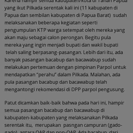
Karena hampir semua kabupaten/kota di Tanah Papua
yang ikut Pilkada serentak kali ini (11 kabupaten di
Papua dan sembilan kabupaten di Papua Barat) sudah
melaksanakan beberapa kegiatan seperti
pengumpulan KTP warga setempat oleh mereka yang
akan maju sebagai calon perongan. Begitu pula
mereka yang ingin menjadi bupati dan wakil bupati
telah saling berpasang-pasangan. Lebih dari itu, ada
banyak pasangan bacabup dan bacawabup sudah
melakukan pertemuan dengan pimpinan Parpol untuk
mendapatkan “perahu” dalam Pilkada. Malahan, ada
pula pasangan bacabup dan bacawabup telah
mengantongi rekomendasi di DPP parpol pengusung.
Patut dicamkan baik-baik bahwa pada hari ini, hampir
semua pasangan bacabup dan bacawabup di
kabupaten-kabupaten yang melaksanakan Pilkada
serentak itu, merupakan pasngan campuran (gado-
gado) antara OAP dan non-OAP. Ada bacabup dari