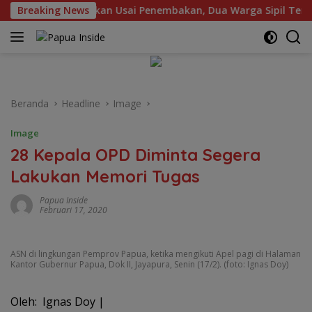
Langsung
LB)-34 Dihentikan Usai Penembakan, Dua Warga Sipil Terluka
Breaking News
ke
konten
Beranda
Headline
Image
Image
28 Kepala OPD Diminta Segera
Lakukan Memori Tugas
Papua Inside
Februari 17, 2020
ASN di lingkungan Pemprov Papua, ketika mengikuti Apel pagi di Halaman
Kantor Gubernur Papua, Dok II, Jayapura, Senin (17/2). (foto: Ignas Doy)
Oleh: Ignas Doy |