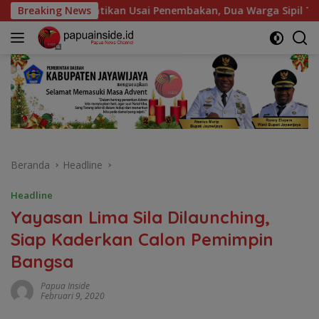
Langsung
ikan Usai Penembakan, Dua Warga Sipil Terluka
Breaking News
PLN Sal
ke
konten
Beranda
Headline
Headline
Yayasan Lima Sila Dilaunching,
Siap Kaderkan Calon Pemimpin
Bangsa
Papua Inside
Februari 9, 2020