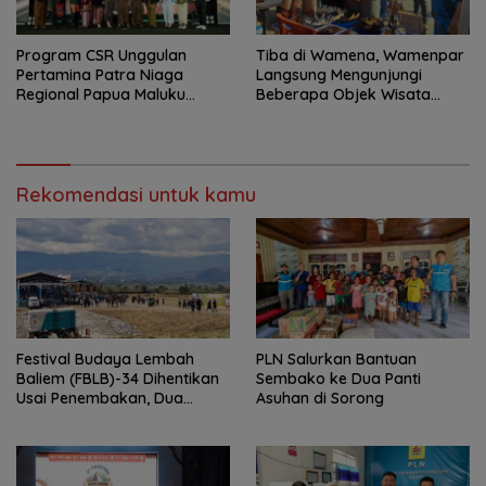
Program CSR Unggulan
Tiba di Wamena, Wamenpar
Pertamina Patra Niaga
Langsung Mengunjungi
Regional Papua Maluku
Beberapa Objek Wisata
Borong 5 Penghargaan ISRA
Potensial
2026
Rekomendasi untuk kamu
Festival Budaya Lembah
PLN Salurkan Bantuan
Baliem (FBLB)-34 Dihentikan
Sembako ke Dua Panti
Usai Penembakan, Dua
Asuhan di Sorong
Warga Sipil Terluka