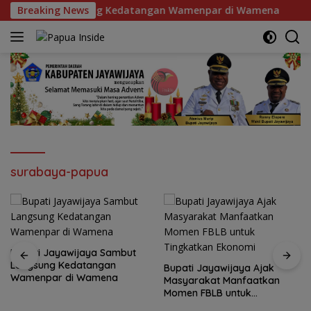
Langsung
aya Sambut Langsung Kedatangan Wamenpar di Wamena
Breaking News
ke
konten
surabaya-papua
Pu
Ke
upati Jayawijaya Sambut
angsung Kedatangan
Bupati Jayawijaya Ajak
amenpar di Wamena
Masyarakat Manfaatkan
Momen FBLB untuk
Tingkatkan Ekonomi