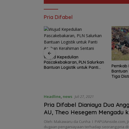
Pria Difabel
upiah Berdaulat
Wujud Kepedulian
Sinergi BI-TNI AL
Pascakebakaran, PLN Salurkan
Pemkab 
daulatan Rupiah
Bantuan Logistik untuk Panti
Bantuan
T
Asuhan Kerahiman Sentani
Tiga Dis
Es dan E
Headline
,
news
Juli 27, 2021
Pria Difabel Dianiaya Dua Ang
AU, Theo Hesegem Mengadu k
Panglima TNI
Oleh: Makawaru da Cunha I PAPUAinside.com, 
dugaan penganiayaan terhadap seorang pria di