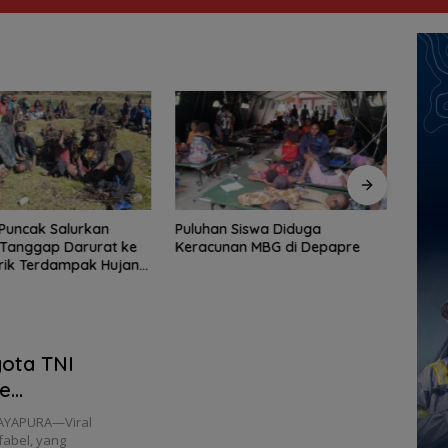
Puncak Salurkan
Puluhan Siswa Diduga
Perta
 Tanggap Darurat ke
Keracunan MBG di Depapre
Distr
trik Terdampak Hujan
Jaya
mbun Salju
gota TNI
e
JAYAPURA—Viral
fabel, yang