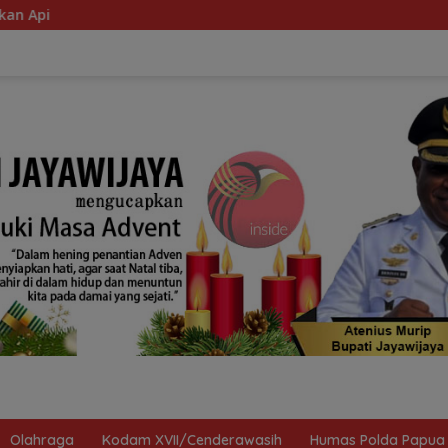
Olahraga
Kodam XVII/Cenderawasih
Humas Polda Papua