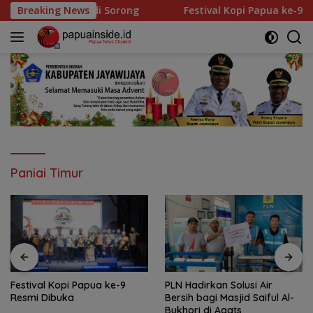
Langsung
i Sorong
Breaking News
Festival Kopi Papua ke-9 Resmi Dibuka
ke
konten
Paniai Timur
Festival Kopi Papua ke-9
PLN Hadirkan Solusi Air
Resmi Dibuka
Bersih bagi Masjid Saiful Al-
Bukhori di Agats