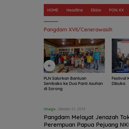
HOME
Headline
Ekbis
PON XX
Pangdam XVII/Cenerawasih
n Bantuan
Festival Kopi Papua ke-9 Resmi
PLN Hadir
Dua Panti Asuhan
Dibuka
bagi Masj
Agats
Image
Oktober 21, 2019
Pangdam Melayat Jenazah To
Perempuan Papua Pejuang NK