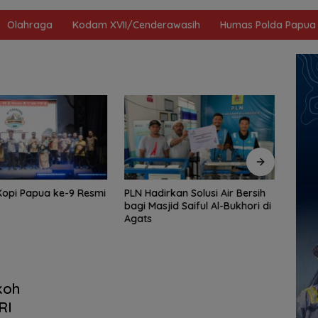
Olahraga
Kodam XVII/Cenderawasih
Humas Polda Papua
kan Solusi Air Bersih
Program CSR Unggulan
Tiba
id Saiful Al-Bukhori di
Pertamina Patra Niaga
Lang
Regional Papua Maluku Borong
Bebe
5 Penghargaan ISRA 2026
Poten
koh
RI