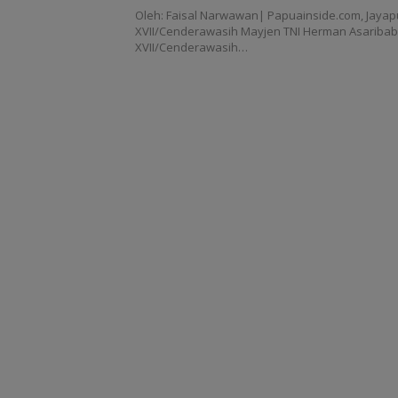
Oleh: Faisal Narwawan| Papuainside.com, Jaya
XVII/Cenderawasih Mayjen TNI Herman Asariba
XVII/Cenderawasih…