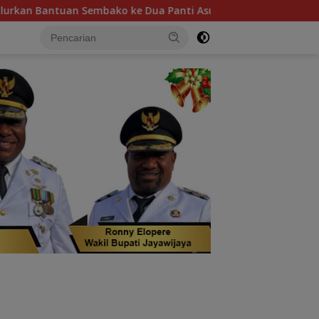
o ke Dua Panti Asuhan di Sorong
Festival Kopi Papua 