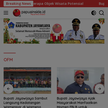
Langsung
berapa Objek Wisata Potensial
Breaking News
Bupati Jayawijaya S
ke
konten
OFM
Bupati Jayawijaya Sambut
Bupati Jayawijaya Ajak
Langsung Kedatangan
Masyarakat Manfaatkan
Wamenpar di Wamena
Momen FBLB untuk