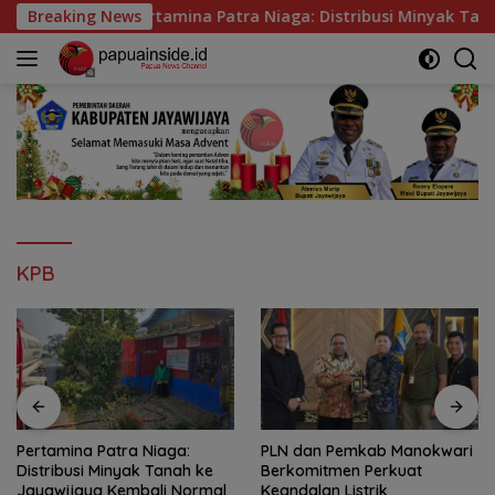
Langsung
tamina Patra Niaga: Distribusi Minyak Tanah ke Jayawijaya Ke
Breaking News
ke
konten
KPB
Pertamina Patra Niaga:
PLN dan Pemkab Manokwari
Distribusi Minyak Tanah ke
Berkomitmen Perkuat
Jayawijaya Kembali Normal
Keandalan Listrik