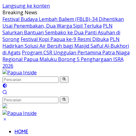
Langsung ke konten
Breaking News
Festival Budaya Lembah Baliem (FBLB)-34 Dihentikan
Usai Penembakan, Dua Warga Sipil Terluka
PLN
Salurkan Bantuan Sembako ke Dua Panti Asuhan di
Sorong
Festival Kopi Papua ke-9 Resmi Dibuka
PLN
Hadirkan Solusi Air Bersih bagi Masjid Saiful Al-Bukhori
di Agats
Program CSR Unggulan Pertamina Patra Niaga
Regional Papua Maluku Borong 5 Penghargaan ISRA
2026
HOME