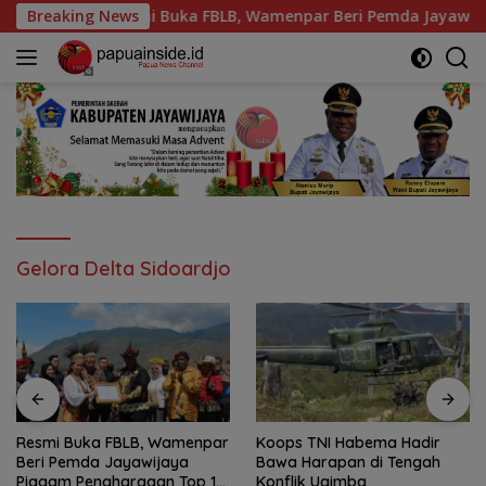
Langsung
 Buka FBLB, Wamenpar Beri Pemda Jayawijaya Piagam Pengharg
Breaking News
ke
konten
Gelora Delta Sidoardjo
Koops TNI Habema Hadir
PLN dan Kejari Sorong
Bawa Harapan di Tengah
Tandatangani Kerja Sama
Konflik Ugimba
Pendampingan Hukum