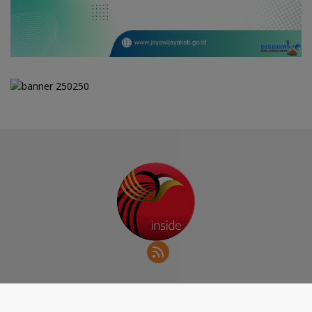
Redaksi
Kode Etik
Indeks Berita
Papuainside.id | 2019