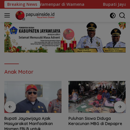
Langsung
 Wamenpar di Wamena
Breaking News
Bupati Jayawijaya Ajak Masyar
ke
konten
Anak Motor
Bupati Jayawijaya Ajak
Puluhan Siswa Diduga
Masyarakat Manfaatkan
Keracunan MBG di Depapre
Momen FBLB untuk