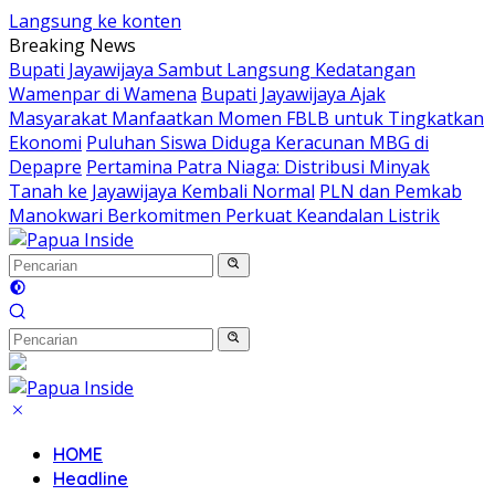
Langsung ke konten
Breaking News
Bupati Jayawijaya Sambut Langsung Kedatangan
Wamenpar di Wamena
Bupati Jayawijaya Ajak
Masyarakat Manfaatkan Momen FBLB untuk Tingkatkan
Ekonomi
Puluhan Siswa Diduga Keracunan MBG di
Depapre
Pertamina Patra Niaga: Distribusi Minyak
Tanah ke Jayawijaya Kembali Normal
PLN dan Pemkab
Manokwari Berkomitmen Perkuat Keandalan Listrik
HOME
Headline