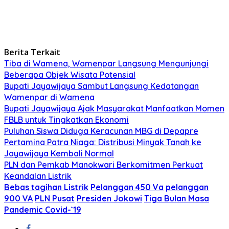
Berita Terkait
Tiba di Wamena, Wamenpar Langsung Mengunjungi
Beberapa Objek Wisata Potensial
Bupati Jayawijaya Sambut Langsung Kedatangan
Wamenpar di Wamena
Bupati Jayawijaya Ajak Masyarakat Manfaatkan Momen
FBLB untuk Tingkatkan Ekonomi
Puluhan Siswa Diduga Keracunan MBG di Depapre
Pertamina Patra Niaga: Distribusi Minyak Tanah ke
Jayawijaya Kembali Normal
PLN dan Pemkab Manokwari Berkomitmen Perkuat
Keandalan Listrik
Bebas tagihan Listrik
Pelanggan 450 Va
pelanggan
900 VA
PLN Pusat
Presiden Jokowi
Tiga Bulan Masa
Pandemic Covid-`19