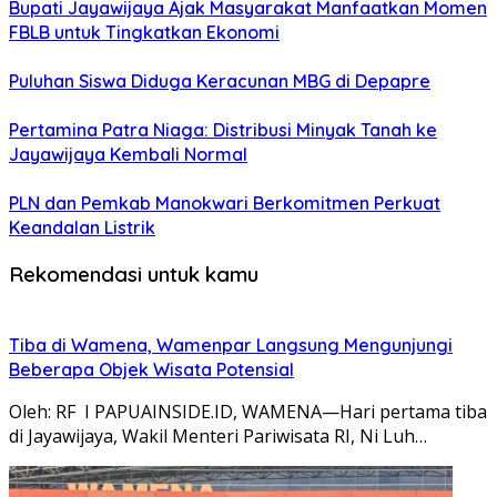
Bupati Jayawijaya Ajak Masyarakat Manfaatkan Momen
FBLB untuk Tingkatkan Ekonomi
Puluhan Siswa Diduga Keracunan MBG di Depapre
Pertamina Patra Niaga: Distribusi Minyak Tanah ke
Jayawijaya Kembali Normal
PLN dan Pemkab Manokwari Berkomitmen Perkuat
Keandalan Listrik
Rekomendasi untuk kamu
Tiba di Wamena, Wamenpar Langsung Mengunjungi
Beberapa Objek Wisata Potensial
Oleh: RF I PAPUAINSIDE.ID, WAMENA—Hari pertama tiba
di Jayawijaya, Wakil Menteri Pariwisata RI, Ni Luh…