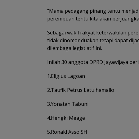
“Mama pedagang pinang tentu menjadi 
perempuan tentu kita akan perjuangkan
Sebagai wakil rakyat keterwakilan pe
tidak dinomor duakan tetapi dapat dija
dilembaga legistlatif ini.
Inilah 30 anggota DPRD Jayawijaya per
1.Eligius Lagoan
2.Taufik Petrus Latuihamallo
3.Yonatan Tabuni
4.Hengki Meage
5.Ronald Asso SH