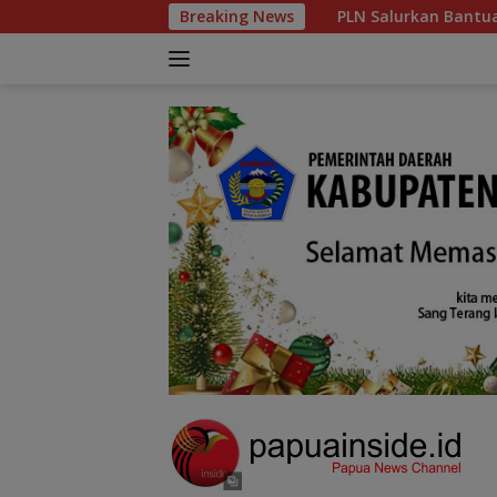
Langsung
 Terluka
PLN Salurkan Bantuan Sembako ke Dua Panti A
Breaking News
ke
konten