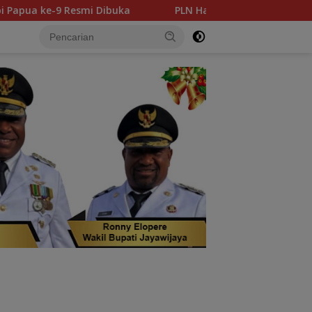
PLN Hadirkan Solusi Air Bersih bagi Masjid Saiful Al-Bu