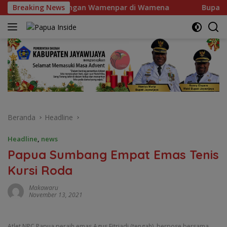
Langsung
 Langsung Kedatangan Wamenpar di Wamena
Breaking News
Bupati Ja
ke
konten
Beranda
Headline
Headline
,
news
Papua Sumbang Empat Emas Tenis
Kursi Roda
Makawaru
November 13, 2021
Atlet NPC Papua peraih emas Agus Fitriadi (tengah), berpose bersama