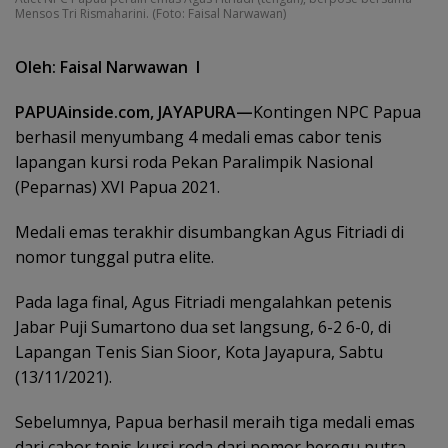
Mensos Tri Rismaharini. (Foto: Faisal Narwawan)
Oleh: Faisal Narwawan I
PAPUAinside.com, JAYAPURA—
Kontingen NPC Papua
berhasil menyumbang 4 medali emas cabor tenis
lapangan kursi roda Pekan Paralimpik Nasional
(Peparnas) XVI Papua 2021.
Medali emas terakhir disumbangkan Agus Fitriadi di
nomor tunggal putra elite.
Pada laga final, Agus Fitriadi mengalahkan petenis
Jabar Puji Sumartono dua set langsung, 6-2 6-0, di
Lapangan Tenis Sian Sioor, Kota Jayapura, Sabtu
(13/11/2021).
Sebelumnya, Papua berhasil meraih tiga medali emas
dari cabor tenis kursi roda dari nomor beregu putra,