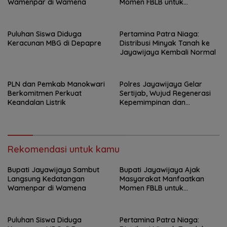
Wamenpar di Wamena
Momen FBLB untuk
Tingkatkan Ekonomi
Puluhan Siswa Diduga
Pertamina Patra Niaga:
Keracunan MBG di Depapre
Distribusi Minyak Tanah ke
Jayawijaya Kembali Normal
PLN dan Pemkab Manokwari
Polres Jayawijaya Gelar
Berkomitmen Perkuat
Sertijab, Wujud Regenerasi
Keandalan Listrik
Kepemimpinan dan
Penguatan Pelayanan
kepada Masyarakat
Rekomendasi untuk kamu
Bupati Jayawijaya Sambut
Bupati Jayawijaya Ajak
Langsung Kedatangan
Masyarakat Manfaatkan
Wamenpar di Wamena
Momen FBLB untuk
Tingkatkan Ekonomi
Puluhan Siswa Diduga
Pertamina Patra Niaga: