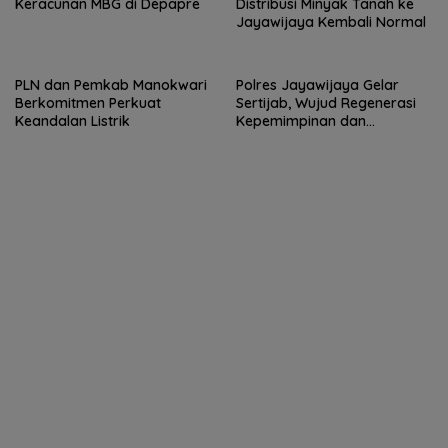
Keracunan MBG di Depapre
Distribusi Minyak Tanah ke
Jayawijaya Kembali Normal
PLN dan Pemkab Manokwari
Polres Jayawijaya Gelar
Berkomitmen Perkuat
Sertijab, Wujud Regenerasi
Keandalan Listrik
Kepemimpinan dan
Penguatan Pelayanan
kepada Masyarakat