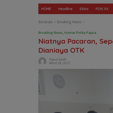
HOME
Headline
Ekbis
PON XX
Beranda
Breaking News
Breaking News
,
Humas Polda Papua
Niatnya Pacaran, Se
Dianiaya OTK
Papua Inside
Maret 28, 2023