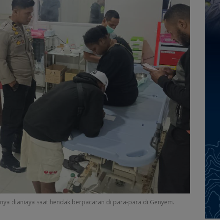
ianya dianiaya saat hendak berpacaran di para-para di Genyem.