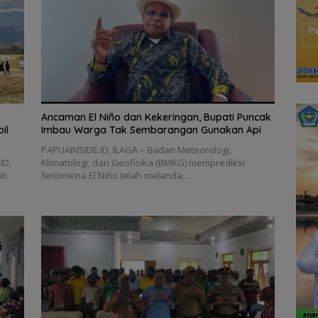
Ancaman El Niño dan Kekeringan, Bupati Puncak
il
Imbau Warga Tak Sembarangan Gunakan Api
PAPUAINSIDE.ID, ILAGA – Badan Meteorologi,
ID,
Klimatologi, dan Geofisika (BMKG) memprediksi
ah
fenomena El Niño telah melanda…