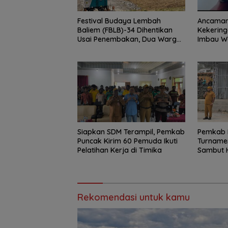
Festival Budaya Lembah
Ancaman 
Baliem (FBLB)-34 Dihentikan
Kekering
Usai Penembakan, Dua Warga
Imbau W
Sipil Terluka
Sembara
Siapkan SDM Terampil, Pemkab
Pemkab 
Puncak Kirim 60 Pemuda Ikuti
Turnamen
Pelatihan Kerja di Timika
Sambut H
Rekomendasi untuk kamu