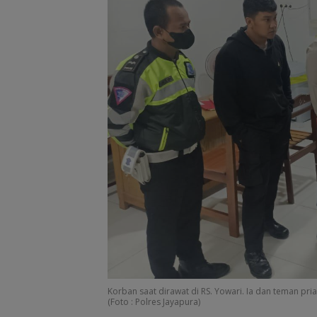
Korban saat dirawat di RS. Yowari. Ia dan teman pr
(Foto : Polres Jayapura)