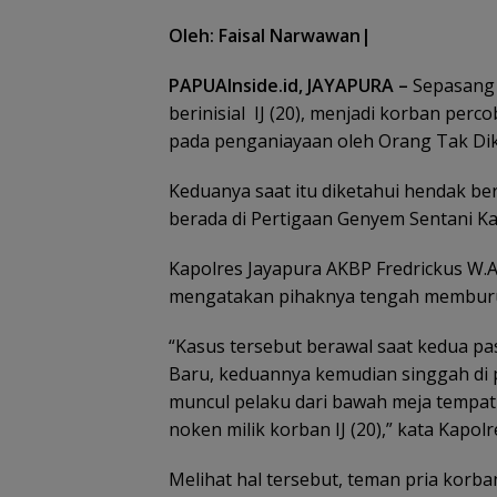
Oleh: Faisal Narwawan|
PAPUAInside.id, JAYAPURA –
Sepasang 
berinisial IJ (20), menjadi korban per
pada penganiayaan oleh Orang Tak Diken
Keduanya saat itu diketahui hendak ber
berada di Pertigaan Genyem Sentani Ka
Kapolres Jayapura AKBP Fredrickus W.A 
mengatakan pihaknya tengah memburu
“Kasus tersebut berawal saat kedua pa
Baru, keduannya kemudian singgah di p
muncul pelaku dari bawah meja tempat
noken milik korban IJ (20),” kata Kapolr
Melihat hal tersebut, teman pria korb