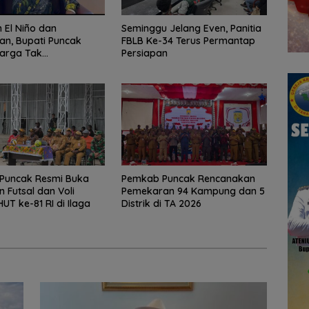
El Niño dan
Seminggu Jelang Even, Panitia
an, Bupati Puncak
FBLB Ke-34 Terus Permantap
arga Tak
Persiapan
ngan Gunakan Api
Puncak Resmi Buka
Pemkab Puncak Rencanakan
 Futsal dan Voli
Pemekaran 94 Kampung dan 5
UT ke-81 RI di Ilaga
Distrik di TA 2026