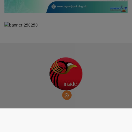
Redaksi
Kode Etik
Indeks Berita
Papuainside.id | 2019