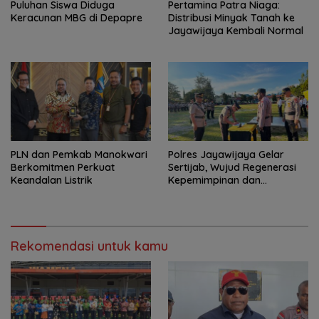
Puluhan Siswa Diduga
Pertamina Patra Niaga:
Keracunan MBG di Depapre
Distribusi Minyak Tanah ke
Jayawijaya Kembali Normal
PLN dan Pemkab Manokwari
Polres Jayawijaya Gelar
Berkomitmen Perkuat
Sertijab, Wujud Regenerasi
Keandalan Listrik
Kepemimpinan dan
Penguatan Pelayanan
kepada Masyarakat
Rekomendasi untuk kamu