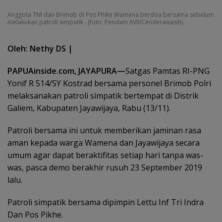
Anggota TNI dan Brimob di Pos Phike Wamena berdoa bersama sebelum
melakukan patroli simpatik . (foto: Pendam XVII/Cenderawasih)
Oleh: Nethy DS |
PAPUAinside.com, JAYAPURA—
Satgas Pamtas RI-PNG
Yonif R 514/SY Kostrad bersama personel Brimob Polri
melaksanakan patroli simpatik bertempat di Distrik
Galiem, Kabupaten Jayawijaya, Rabu (13/11).
Patroli bersama ini untuk memberikan jaminan rasa
aman kepada warga Wamena dan Jayawijaya secara
umum agar dapat beraktifitas setiap hari tanpa was-
was, pasca demo berakhir rusuh 23 September 2019
lalu.
Patroli simpatik bersama dipimpin Lettu Inf Tri Indra
Dan Pos Pikhe.