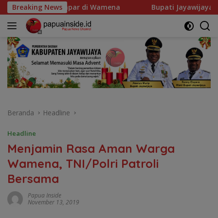
Langsung
 Wamena
Breaking News
Bupati Jayawijaya Ajak Masyarakat Manfaat
ke
konten
Beranda
Headline
Headline
Menjamin Rasa Aman Warga
Wamena, TNI/Polri Patroli
Bersama
Papua Inside
November 13, 2019