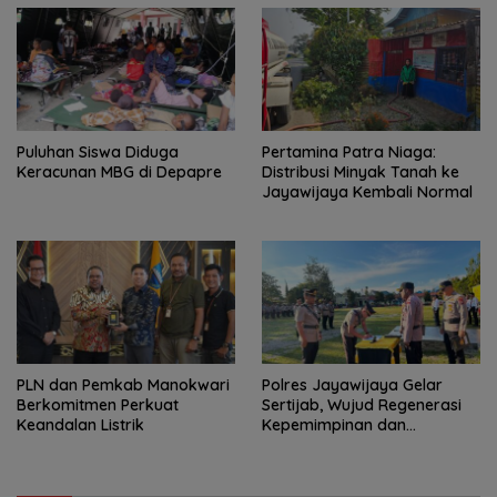
Puluhan Siswa Diduga
Pertamina Patra Niaga:
Keracunan MBG di Depapre
Distribusi Minyak Tanah ke
Jayawijaya Kembali Normal
PLN dan Pemkab Manokwari
Polres Jayawijaya Gelar
Berkomitmen Perkuat
Sertijab, Wujud Regenerasi
Keandalan Listrik
Kepemimpinan dan
Penguatan Pelayanan
kepada Masyarakat