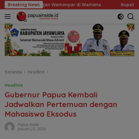
Langsung
gan Wamenpar di Wamena
Breaking News
Bupati Jayawijaya Ajak Mas
ke
konten
Beranda
Headline
Headline
Gubernur Papua Kembali
Jadwalkan Pertemuan dengan
Mahasiswa Eksodus
Papua Inside
Januari 23, 2020