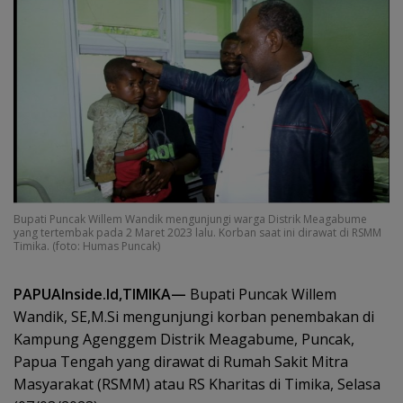
Bupati Puncak Willem Wandik mengunjungi warga Distrik Meagabume
yang tertembak pada 2 Maret 2023 lalu. Korban saat ini dirawat di RSMM
Timika. (foto: Humas Puncak)
PAPUAInside.Id,TIMIKA—
Bupati Puncak Willem
Wandik, SE,M.Si mengunjungi korban penembakan di
Kampung Agenggem Distrik Meagabume, Puncak,
Papua Tengah yang dirawat di Rumah Sakit Mitra
Masyarakat (RSMM) atau RS Kharitas di Timika, Selasa