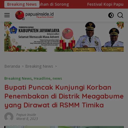
Langsung
 Sorong
Breaking News
Festival Kopi Papua ke-9 Resmi Dibuka
ke
konten
Beranda
Breaking News
Breaking News
,
Headline
,
news
Bupati Puncak Kunjungi Korban
Penembakan di Distrik Meagabume
yang Dirawat di RSMM Timika
Papua Inside
Maret 8, 2023