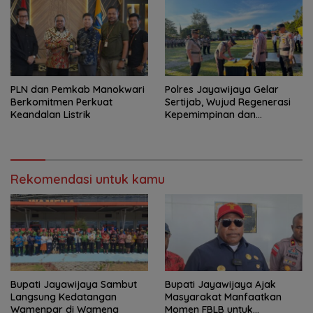
PLN dan Pemkab Manokwari
Polres Jayawijaya Gelar
Berkomitmen Perkuat
Sertijab, Wujud Regenerasi
Keandalan Listrik
Kepemimpinan dan
Penguatan Pelayanan
kepada Masyarakat
Rekomendasi untuk kamu
Bupati Jayawijaya Sambut
Bupati Jayawijaya Ajak
Langsung Kedatangan
Masyarakat Manfaatkan
Wamenpar di Wamena
Momen FBLB untuk