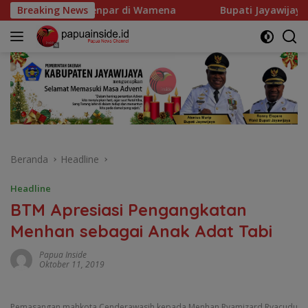
Langsung
par di Wamena
Breaking News
Bupati Jayawijaya Ajak Masyarakat M
ke
konten
Beranda
Headline
Headline
BTM Apresiasi Pengangkatan
Menhan sebagai Anak Adat Tabi
Papua Inside
Oktober 11, 2019
Pemasangan mahkota Cenderawasih kepada Menhan Ryamizard Ryacudu