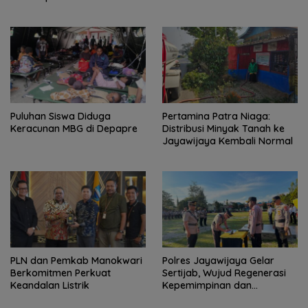
Tingkatkan Ekonomi
Puluhan Siswa Diduga
Pertamina Patra Niaga:
Keracunan MBG di Depapre
Distribusi Minyak Tanah ke
Jayawijaya Kembali Normal
PLN dan Pemkab Manokwari
Polres Jayawijaya Gelar
Berkomitmen Perkuat
Sertijab, Wujud Regenerasi
Keandalan Listrik
Kepemimpinan dan
Penguatan Pelayanan