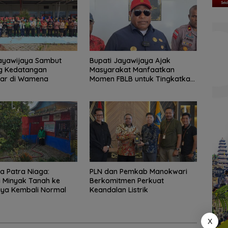
Jayawijaya Sambut
Bupati Jayawijaya Ajak
g Kedatangan
Masyarakat Manfaatkan
ar di Wamena
Momen FBLB untuk Tingkatkan
Ekonomi
a Patra Niaga:
PLN dan Pemkab Manokwari
si Minyak Tanah ke
Berkomitmen Perkuat
aya Kembali Normal
Keandalan Listrik
X