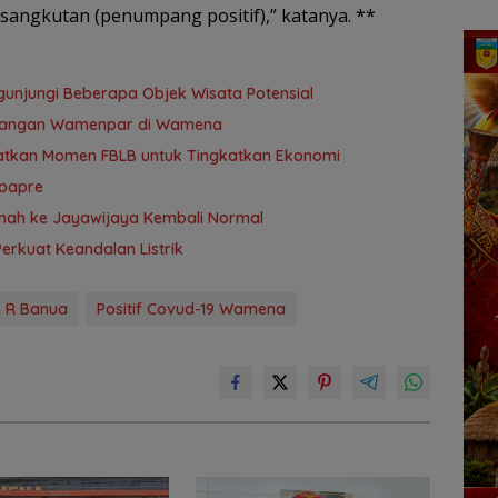
sangkutan (penumpang positif),” katanya. **
njungi Beberapa Objek Wisata Potensial
atangan Wamenpar di Wamena
atkan Momen FBLB untuk Tingkatkan Ekonomi
epapre
Tanah ke Jayawijaya Kembali Normal
rkuat Keandalan Listrik
 R Banua
Positif Covud-19 Wamena