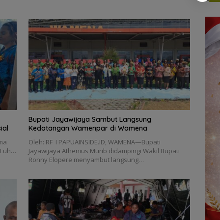
Bupati Jayawijaya Sambut Langsung
ial
Kedatangan Wamenpar di Wamena
ama
Oleh: RF I PAPUAINSIDE.ID, WAMENA—Bupati
i Luh…
Jayawijaya Athenius Murib didampingi Wakil Bupati
Ronny Elopere menyambut langsung…