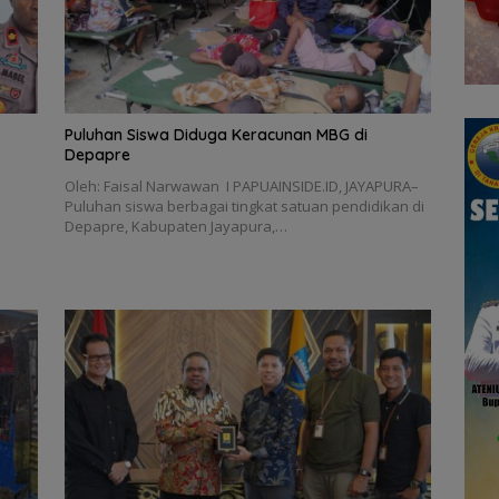
Puluhan Siswa Diduga Keracunan MBG di
Depapre
Oleh: Faisal Narwawan I PAPUAINSIDE.ID, JAYAPURA–
Puluhan siswa berbagai tingkat satuan pendidikan di
Depapre, Kabupaten Jayapura,…