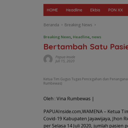
HOME
Headline
Ekbis
PON XX
Beranda
Breaking News
Breaking News
,
Headline
,
news
Bertambah Satu Pasi
Papua Inside
Juli 15, 2020
Ketua Tim Gugus Tugas Pencegahan dan Penanganan C
Rumbewas)
Oleh : Vina Rumbewas |
PAPUAInside.com,WAMENA – Ketua Ti
Covid-19 Kabupaten Jayawijaya, Jhon
per Selasa 14 Juli 2020, jumlah pasien 