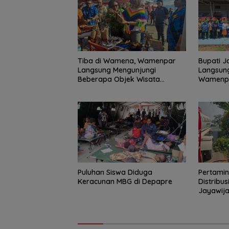
Tiba di Wamena, Wamenpar
Bupati 
Langsung Mengunjungi
Langsun
Beberapa Objek Wisata
Wamenp
Potensial
Puluhan Siswa Diduga
Pertamin
Keracunan MBG di Depapre
Distribu
Jayawij