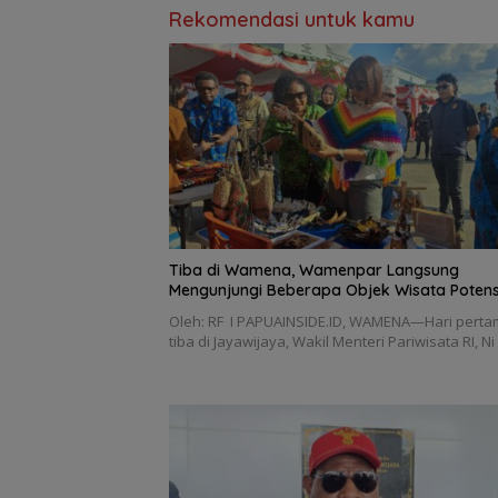
Rekomendasi untuk kamu
Tiba di Wamena, Wamenpar Langsung
Mengunjungi Beberapa Objek Wisata Potens
Oleh: RF I PAPUAINSIDE.ID, WAMENA—Hari pert
tiba di Jayawijaya, Wakil Menteri Pariwisata RI, N