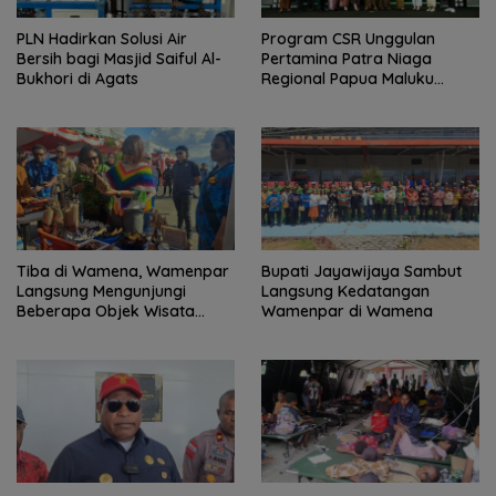
PLN Hadirkan Solusi Air
Program CSR Unggulan
Bersih bagi Masjid Saiful Al-
Pertamina Patra Niaga
Bukhori di Agats
Regional Papua Maluku
Borong 5 Penghargaan ISRA
2026
Tiba di Wamena, Wamenpar
Bupati Jayawijaya Sambut
Langsung Mengunjungi
Langsung Kedatangan
Beberapa Objek Wisata
Wamenpar di Wamena
Potensial