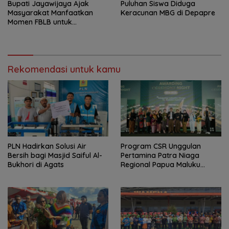
Bupati Jayawijaya Ajak
Puluhan Siswa Diduga
Masyarakat Manfaatkan
Keracunan MBG di Depapre
Momen FBLB untuk
Tingkatkan Ekonomi
Rekomendasi untuk kamu
PLN Hadirkan Solusi Air
Program CSR Unggulan
Bersih bagi Masjid Saiful Al-
Pertamina Patra Niaga
Bukhori di Agats
Regional Papua Maluku
Borong 5 Penghargaan ISRA
2026