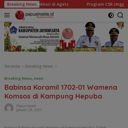
Langsung
ri di Agats
Breaking News
Program CSR Unggulan Pertamina Patra Nia
ke
konten
Beranda
Breaking News
Breaking News
,
news
Babinsa Koramil 1702-01 Wamena
Komsos di Kampung Hepuba
Papua Inside
Januari 29, 2021
Komsos Babinsa Koramil Wamena di Kampung Hepuba, Distrik