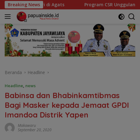
Langsung
ats
Breaking News
Program CSR Unggulan Pertamina Patra Niaga Regi
ke
konten
Beranda
Headline
Headline
,
news
Babinsa dan Bhabinkamtibmas
Bagi Masker kepada Jemaat GPDI
Imandoa Distrik Yapen
Makawaru
September 20, 2020