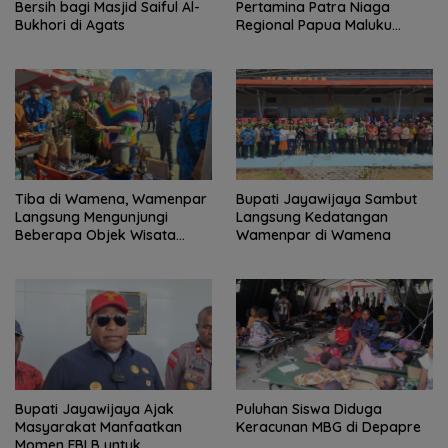
Bersih bagi Masjid Saiful Al-
Pertamina Patra Niaga
Bukhori di Agats
Regional Papua Maluku
Borong 5 Penghargaan ISRA
2026
Tiba di Wamena, Wamenpar
Bupati Jayawijaya Sambut
Langsung Mengunjungi
Langsung Kedatangan
Beberapa Objek Wisata
Wamenpar di Wamena
Potensial
Bupati Jayawijaya Ajak
Puluhan Siswa Diduga
Masyarakat Manfaatkan
Keracunan MBG di Depapre
Momen FBLB untuk