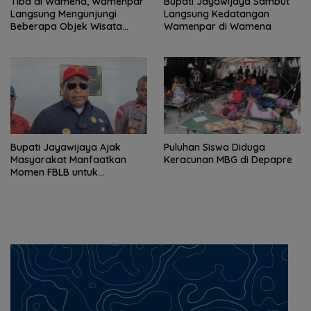
Tiba di Wamena, Wamenpar
Bupati Jayawijaya Sambut
Langsung Mengunjungi
Langsung Kedatangan
Beberapa Objek Wisata
Wamenpar di Wamena
Potensial
Bupati Jayawijaya Ajak
Puluhan Siswa Diduga
Masyarakat Manfaatkan
Keracunan MBG di Depapre
Momen FBLB untuk
Tingkatkan Ekonomi